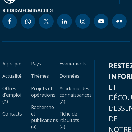
BIRD
IDA
IFC
MIGA
CIRDI
À propos
Pays
Évènements
RESTE
INFO
Actualité
Thèmes
Données
ET
Offres
Projets et
Académie des
d'emploi
opérations
connaissances
DÉCOU
(a)
(a)
L’ESSE
Recherche
Contacts
et
Fiche de
DE
publications
résultats
(a)
(a)
NOTRE