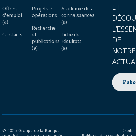
ET
Offres
Projets et
Académie des
d'emploi
opérations
connaissances
DÉCOU
(a)
(a)
L’ESSE
Recherche
Contacts
et
Fiche de
DE
publications
résultats
(a)
(a)
NOTRE
ACTUA
S'ab
© 2025 Groupe de la Banque
Droits
mondiale. Tous droits réservés.
Politique de confidentialité