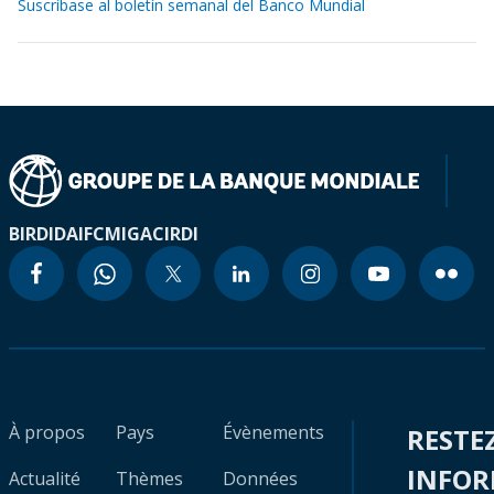
Suscríbase al boletín semanal del Banco Mundial
BIRD
IDA
IFC
MIGA
CIRDI
À propos
Pays
Évènements
RESTE
INFO
Actualité
Thèmes
Données