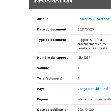
INFORMATION
Auteur
Ranarifidy, Dina Nirina;
Date du document
2021/04/20
Type de document
Rapport sur l’état
d’avancement et les
résultats des projets
Numéro du rapport
ISR46257
Volume
1
Total Volume(s)
1
Pays
Congo (République du),
Région
Western and Central Afr
Date de publication
2021/04/20