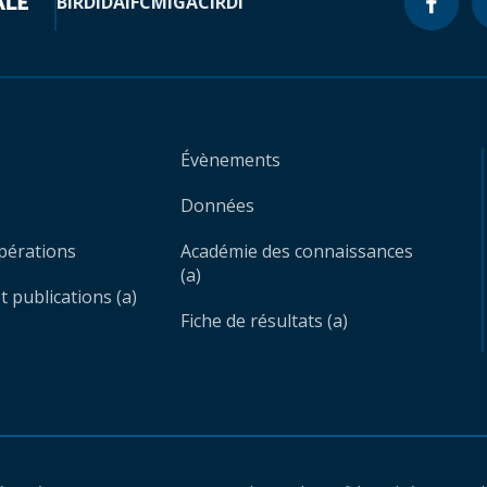
BIRD
IDA
IFC
MIGA
CIRDI
Évènements
Données
opérations
Académie des connaissances
(a)
 publications (a)
Fiche de résultats (a)