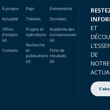
À propos
Pays
Évènements
RESTE
INFO
Actualité
Thèmes
Données
ET
Offres
Projets et
Académie des
d'emploi
opérations
connaissances
DÉCOU
(a)
(a)
L’ESSE
Recherche
Contacts
et
Fiche de
DE
publications
résultats
(a)
(a)
NOTRE
ACTUA
S'ab