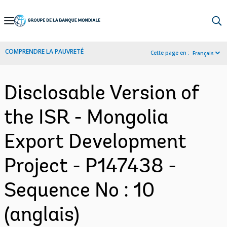
Skip
to
Main
COMPRENDRE LA PAUVRETÉ
Cette page en :
Français
Navigation
Disclosable Version of
the ISR - Mongolia
Export Development
Project - P147438 -
Sequence No : 10
(anglais)