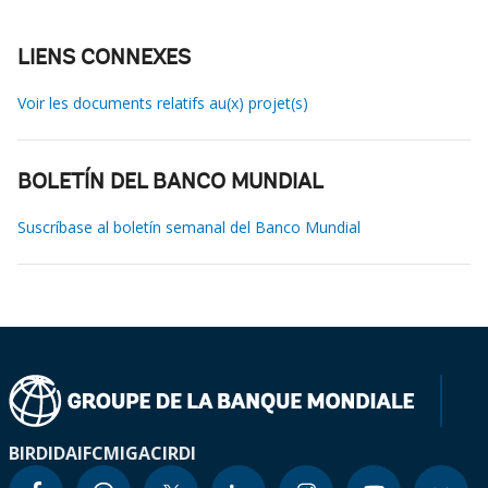
LIENS CONNEXES
Voir les documents relatifs au(x) projet(s)
BOLETÍN DEL BANCO MUNDIAL
Suscríbase al boletín semanal del Banco Mundial
BIRD
IDA
IFC
MIGA
CIRDI