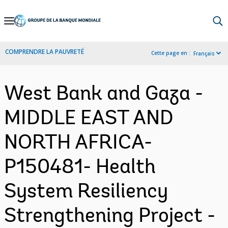
Skip
to
Main
COMPRENDRE LA PAUVRETÉ
Cette page en :
Français
Navigation
West Bank and Gaza -
MIDDLE EAST AND
NORTH AFRICA-
P150481- Health
System Resiliency
Strengthening Project -