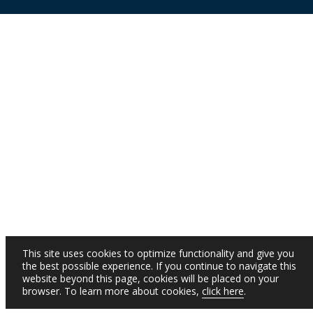
This site uses cookies to optimize functionality and give you
the best possible experience. If you continue to navigate this
website beyond this page, cookies will be placed on your
browser. To learn more about cookies,
click here
.