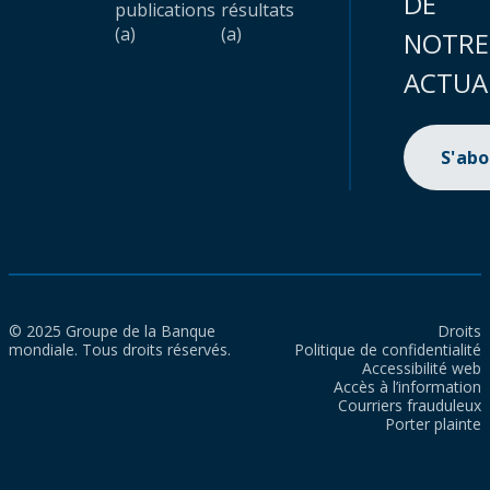
DE
publications
résultats
(a)
(a)
NOTRE
ACTUA
S'ab
© 2025 Groupe de la Banque
Droits
mondiale. Tous droits réservés.
Politique de confidentialité
Accessibilité web
Accès à l’information
Courriers frauduleux
Porter plainte