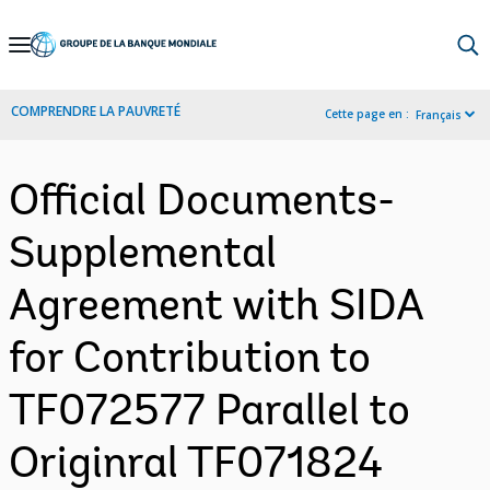
Skip
to
Main
COMPRENDRE LA PAUVRETÉ
Cette page en :
Français
Navigation
Official Documents-
Supplemental
Agreement with SIDA
for Contribution to
TF072577 Parallel to
Originral TF071824