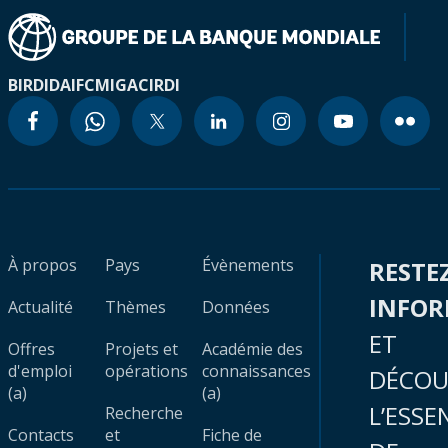
BIRD
IDA
IFC
MIGA
CIRDI
À propos
Pays
Évènements
RESTE
INFO
Actualité
Thèmes
Données
ET
Offres
Projets et
Académie des
d'emploi
opérations
connaissances
DÉCOU
(a)
(a)
L’ESSE
Recherche
Contacts
et
Fiche de