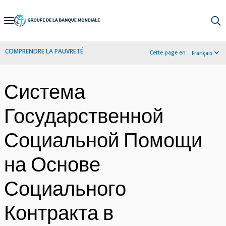
Skip
to
Main
COMPRENDRE LA PAUVRETÉ
Cette page en :
Français
Navigation
Система
Государственной
Социальной Помощи
на Основе
Социального
Контракта в