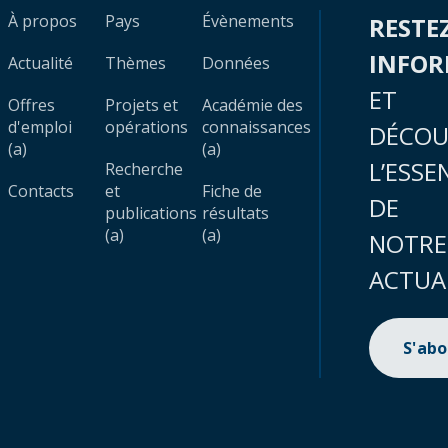
À propos
Pays
Évènements
RESTE
INFO
Actualité
Thèmes
Données
ET
Offres
Projets et
Académie des
d'emploi
opérations
connaissances
DÉCOU
(a)
(a)
L’ESSE
Recherche
Contacts
et
Fiche de
DE
publications
résultats
(a)
(a)
NOTRE
ACTUA
S'ab