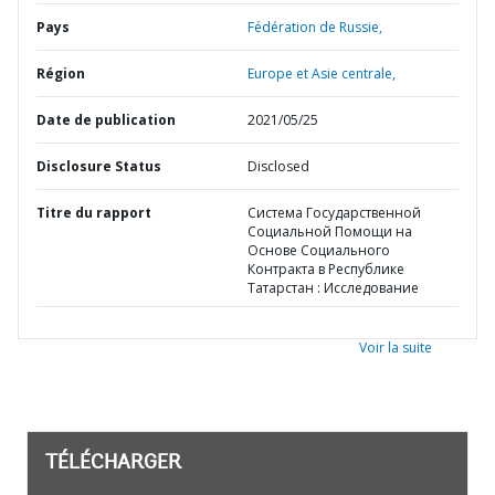
Pays
Fédération de Russie,
Région
Europe et Asie centrale,
Date de publication
2021/05/25
Disclosure Status
Disclosed
Titre du rapport
Система Государственной
Социальной Помощи на
Основе Социального
Контракта в Республике
Татарстан : Исследование
Voir la suite
TÉLÉCHARGER