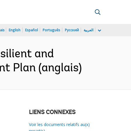
ais
English
Español
Português
Русский
العربية
ilient and
t Plan (anglais)
LIENS CONNEXES
Voir les documents relatifs au(x)
projet(s)