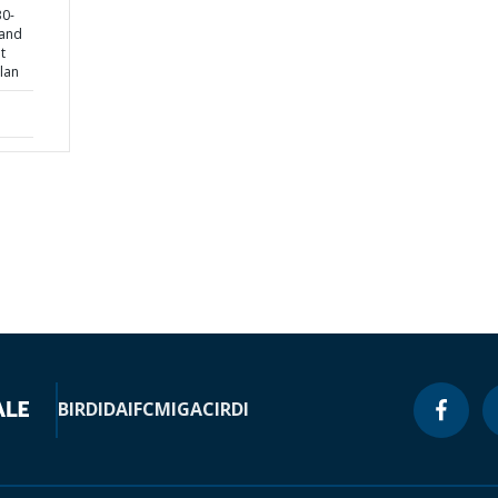
30-
 and
t
lan
BIRD
IDA
IFC
MIGA
CIRDI