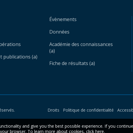
Évènements
Données
opérations
Académie des connaissances
(a)
 publications (a)
Fiche de résultats (a)
éservés.
Droits
Politique de confidentialité
Accessib
unctionality and give you the best possible experience. If you continu
n your browser. To learn more about cookies,
click here
.