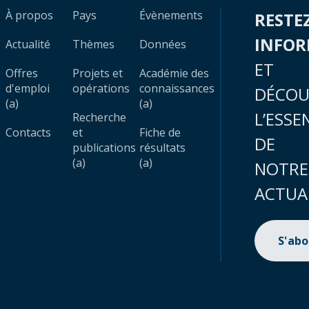
À propos
Pays
Évènements
RESTE
INFO
Actualité
Thèmes
Données
ET
Offres
Projets et
Académie des
d'emploi
opérations
connaissances
DÉCOU
(a)
(a)
L’ESSE
Recherche
Contacts
et
Fiche de
DE
publications
résultats
(a)
(a)
NOTRE
ACTUA
S'ab