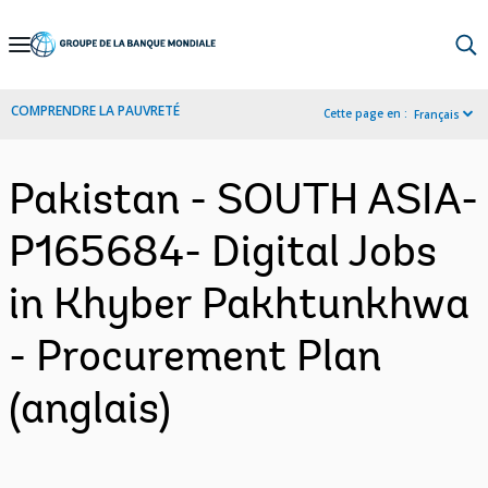
Skip
to
Main
COMPRENDRE LA PAUVRETÉ
Cette page en :
Français
Navigation
Pakistan - SOUTH ASIA-
P165684- Digital Jobs
in Khyber Pakhtunkhwa
- Procurement Plan
(anglais)