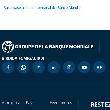
Suscríbase al boletín semanal del Banco Mundial
BIRD
IDA
IFC
MIGA
CIRDI
À propos
Pays
Évènements
RESTE