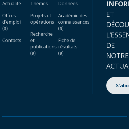
INFO
Actualité
Thèmes
Données
ET
Offres
Projets et
Académie des
d'emploi
opérations
connaissances
DÉCOU
(a)
(a)
L’ESSE
Recherche
Contacts
et
Fiche de
DE
publications
résultats
(a)
(a)
NOTRE
ACTUA
S'ab