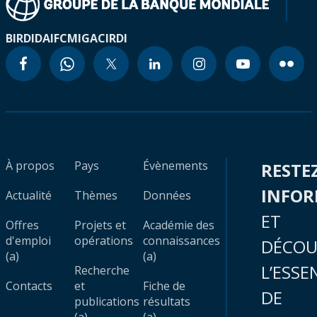
BIRD
IDA
IFC
MIGA
CIRDI
À propos
Pays
Évènements
RESTE
INFO
Actualité
Thèmes
Données
ET
Offres
Projets et
Académie des
d'emploi
opérations
connaissances
DÉCOU
(a)
(a)
L’ESSE
Recherche
Contacts
et
Fiche de
DE
publications
résultats