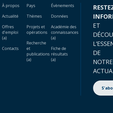
À propos
Pays
Évènements
RESTE
INFO
Actualité
Thèmes
Données
ET
Offres
Projets et
Académie des
d'emploi
opérations
connaissances
DÉCOU
(a)
(a)
L’ESSE
Recherche
Contacts
et
Fiche de
DE
publications
résultats
(a)
(a)
NOTRE
ACTUA
S'ab