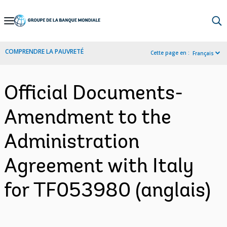
Skip
to
Main
COMPRENDRE LA PAUVRETÉ
Cette page en :
Français
Navigation
Official Documents-
Amendment to the
Administration
Agreement with Italy
for TF053980 (anglais)