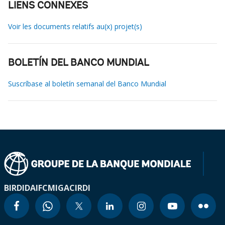
LIENS CONNEXES
Voir les documents relatifs au(x) projet(s)
BOLETÍN DEL BANCO MUNDIAL
Suscríbase al boletín semanal del Banco Mundial
BIRD
IDA
IFC
MIGA
CIRDI