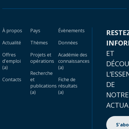
À propos
Pays
Évènements
RESTE
INFO
Actualité
Thèmes
Données
ET
Offres
Projets et
Académie des
d'emploi
opérations
connaissances
DÉCOU
(a)
(a)
L’ESSE
Recherche
Contacts
et
Fiche de
DE
publications
résultats
(a)
(a)
NOTRE
ACTUA
S'ab