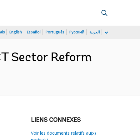
ais
English
Español
Português
Русский
العربية
CT Sector Reform
LIENS CONNEXES
Voir les documents relatifs au(x)
projet(s)