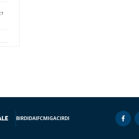
CT
BIRD
IDA
IFC
MIGA
CIRDI