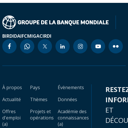
BIRD
IDA
IFC
MIGA
CIRDI
À propos
Pays
Évènements
RESTE
INFO
Actualité
Thèmes
Données
ET
Offres
Projets et
Académie des
d'emploi
opérations
connaissances
DÉCOU
(a)
(a)