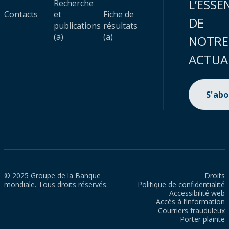
L’ESSE
Recherche
Contacts
et
Fiche de
DE
publications
résultats
(a)
(a)
NOTRE
ACTUA
S'ab
© 2025 Groupe de la Banque
Droits
mondiale. Tous droits réservés.
Politique de confidentialité
Accessibilité web
Accès à l’information
Courriers frauduleux
Porter plainte