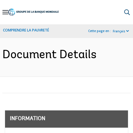
Skip
to
Main
COMPRENDRE LA PAUVRETÉ
Cette page en :
Français
Navigation
Document Details
INFORMATION