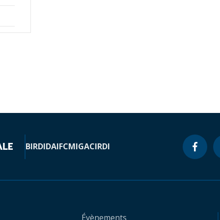
BIRD
IDA
IFC
MIGA
CIRDI
Évènements