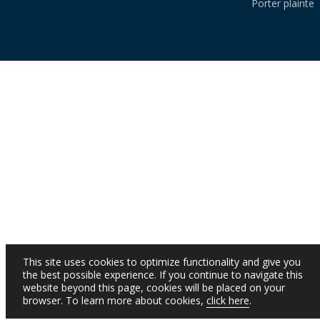
Porter plainte
This site uses cookies to optimize functionality and give you
the best possible experience. If you continue to navigate this
website beyond this page, cookies will be placed on your
browser. To learn more about cookies,
click here
.