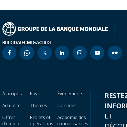
BIRD
IDA
IFC
MIGA
CIRDI
À propos
Pays
Évènements
RESTE
INFO
Actualité
Thèmes
Données
ET
Offres
Projets et
Académie des
d'emploi
opérations
connaissances
DÉCOU