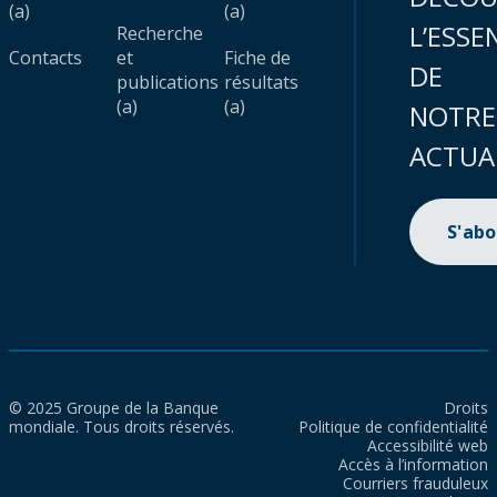
(a)
(a)
L’ESSE
Recherche
Contacts
et
Fiche de
DE
publications
résultats
(a)
(a)
NOTRE
ACTUA
S'ab
© 2025 Groupe de la Banque
Droits
mondiale. Tous droits réservés.
Politique de confidentialité
Accessibilité web
Accès à l’information
Courriers frauduleux