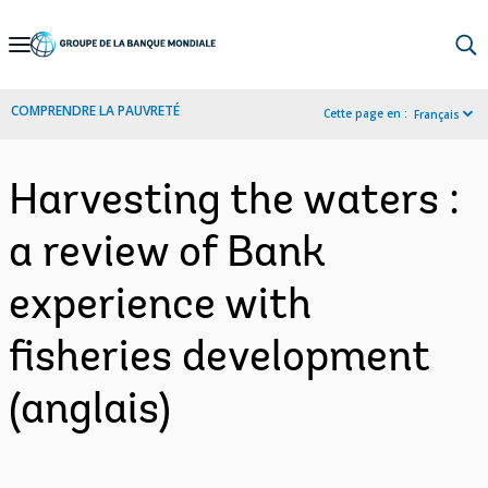
Skip
to
Main
COMPRENDRE LA PAUVRETÉ
Cette page en :
Français
Navigation
Harvesting the waters :
a review of Bank
experience with
fisheries development
(anglais)