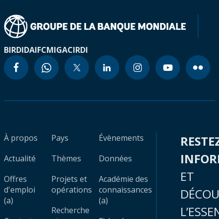
BIRD
IDA
IFC
MIGA
CIRDI
À propos
Pays
Évènements
RESTE
INFO
Actualité
Thèmes
Données
ET
Offres
Projets et
Académie des
d'emploi
opérations
connaissances
DÉCOU
(a)
(a)
L’ESSE
Recherche