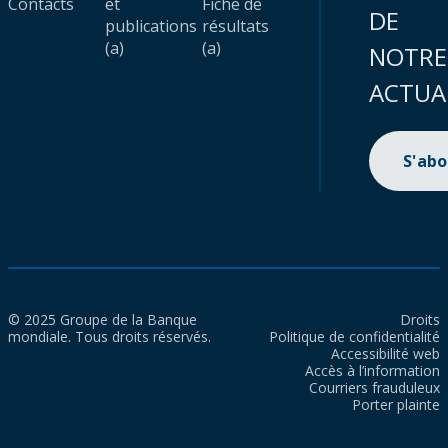
Contacts
et
Fiche de
DE
publications
résultats
(a)
(a)
NOTRE
ACTUA
S'ab
© 2025 Groupe de la Banque
Droits
mondiale. Tous droits réservés.
Politique de confidentialité
Accessibilité web
Accès à l’information
Courriers frauduleux
Porter plainte