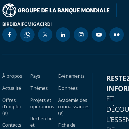
BIRD
IDA
IFC
MIGA
CIRDI
À propos
Pays
Évènements
RESTE
INFO
Actualité
Thèmes
Données
ET
Offres
Projets et
Académie des
d'emploi
opérations
connaissances
DÉCOU
(a)
(a)
L’ESSE
Recherche
Contacts
et
Fiche de