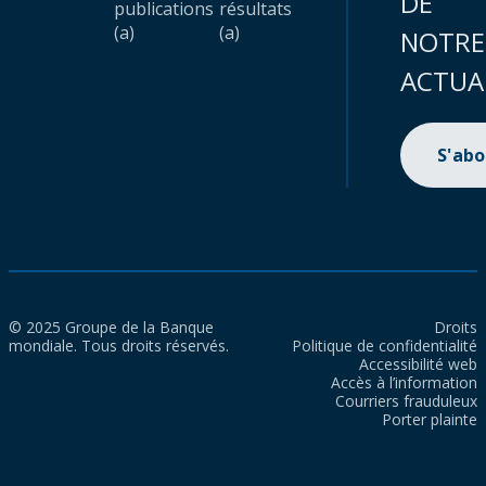
DE
publications
résultats
(a)
(a)
NOTRE
ACTUA
S'ab
© 2025 Groupe de la Banque
Droits
mondiale. Tous droits réservés.
Politique de confidentialité
Accessibilité web
Accès à l’information
Courriers frauduleux
Porter plainte