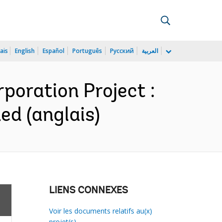
ais
English
Español
Português
Русский
العربية
poration Project :
d (anglais)
LIENS CONNEXES
Voir les documents relatifs au(x)
projet(s)