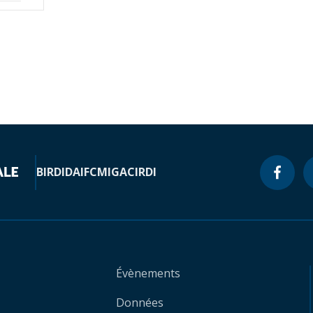
BIRD
IDA
IFC
MIGA
CIRDI
Évènements
Données