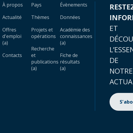
À propos
Pays
Évènements
RESTE
INFO
Actualité
Thèmes
Données
ET
Offres
Projets et
Académie des
d'emploi
opérations
connaissances
DÉCOU
(a)
(a)
L’ESSE
Recherche
Contacts
et
Fiche de
DE
publications
résultats
(a)
(a)
NOTRE
ACTUA
S'ab