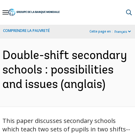
Skip
to
Main
COMPRENDRE LA PAUVRETÉ
Cette page en :
Français
Navigation
Double-shift secondary
schools : possibilities
and issues (anglais)
This paper discusses secondary schools
which teach two sets of pupils in two shifts--