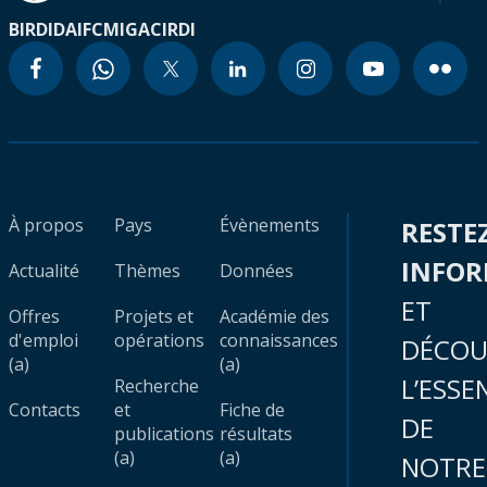
BIRD
IDA
IFC
MIGA
CIRDI
À propos
Pays
Évènements
RESTE
INFO
Actualité
Thèmes
Données
ET
Offres
Projets et
Académie des
d'emploi
opérations
connaissances
DÉCOU
(a)
(a)
L’ESSE
Recherche
Contacts
et
Fiche de
DE
publications
résultats
(a)
(a)
NOTRE