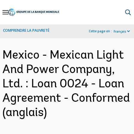
Skip
to
Main
COMPRENDRE LA PAUVRETÉ
Cette page en :
Français
Navigation
Mexico - Mexican Light
And Power Company,
Ltd. : Loan 0024 - Loan
Agreement - Conformed
(anglais)