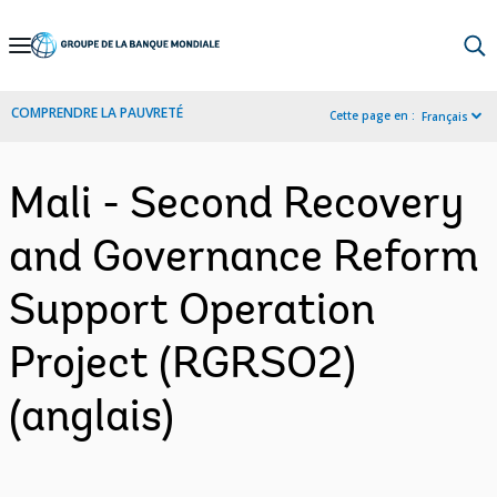
Skip
to
Main
COMPRENDRE LA PAUVRETÉ
Cette page en :
Français
Navigation
Mali - Second Recovery
and Governance Reform
Support Operation
Project (RGRSO2)
(anglais)