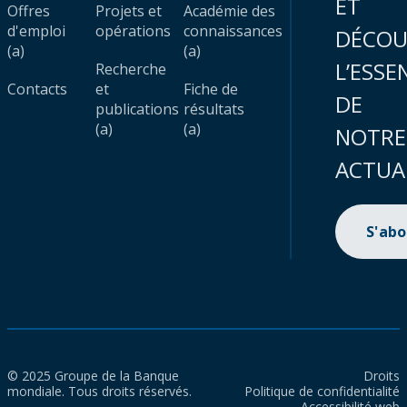
ET
Offres
Projets et
Académie des
d'emploi
opérations
connaissances
DÉCOU
(a)
(a)
L’ESSE
Recherche
Contacts
et
Fiche de
DE
publications
résultats
(a)
(a)
NOTRE
ACTUA
S'ab
© 2025 Groupe de la Banque
Droits
mondiale. Tous droits réservés.
Politique de confidentialité
Accessibilité web