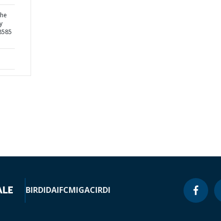
the
y
48585
BIRD
IDA
IFC
MIGA
CIRDI