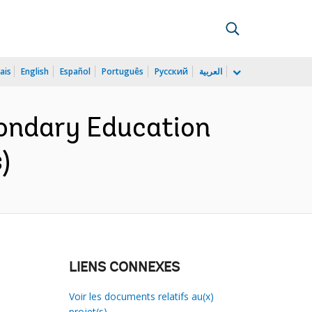
ais
English
Español
Português
Русский
العربية
condary Education
)
LIENS CONNEXES
Voir les documents relatifs au(x)
projet(s)