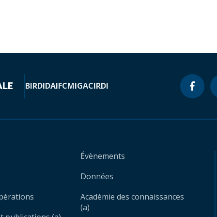
BIRD
IDA
IFC
MIGA
CIRDI
Évènements
Données
opérations
Académie des connaissances
(a)