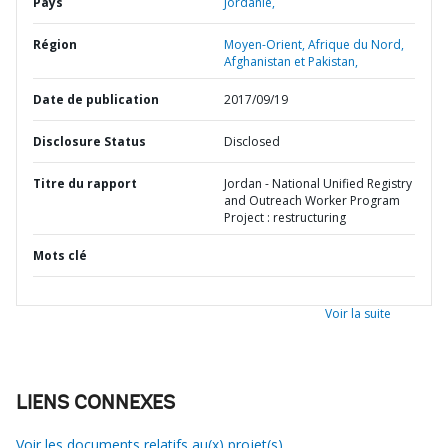
Pays
Jordanie,
Région
Moyen-Orient, Afrique du Nord,
Afghanistan et Pakistan,
Date de publication
2017/09/19
Disclosure Status
Disclosed
Titre du rapport
Jordan - National Unified Registry
and Outreach Worker Program
Project : restructuring
Mots clé
Voir la suite
LIENS CONNEXES
Voir les documents relatifs au(x) projet(s)