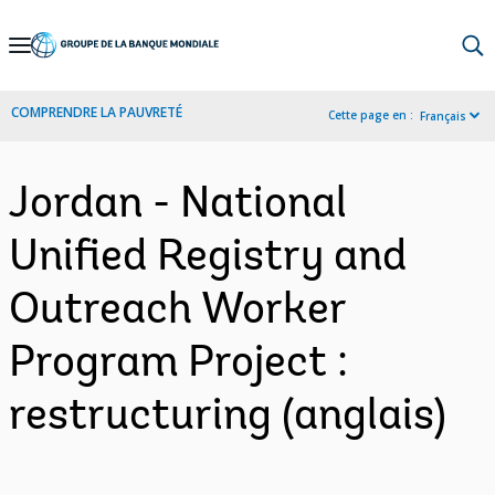
Skip
to
Main
COMPRENDRE LA PAUVRETÉ
Cette page en :
Français
Navigation
Jordan - National
Unified Registry and
Outreach Worker
Program Project :
restructuring (anglais)