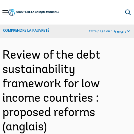
Skip
to
Main
COMPRENDRE LA PAUVRETÉ
Cette page en :
Français
Navigation
Review of the debt
sustainability
framework for low
income countries :
proposed reforms
(anglais)