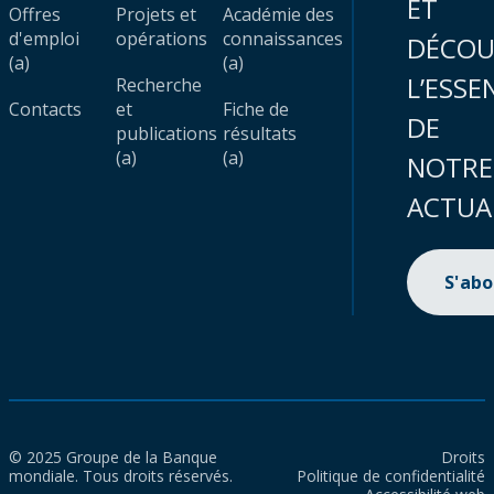
ET
Offres
Projets et
Académie des
d'emploi
opérations
connaissances
DÉCOU
(a)
(a)
L’ESSE
Recherche
Contacts
et
Fiche de
DE
publications
résultats
(a)
(a)
NOTRE
ACTUA
S'ab
© 2025 Groupe de la Banque
Droits
mondiale. Tous droits réservés.
Politique de confidentialité