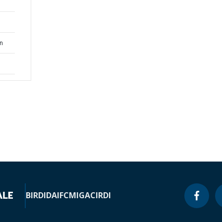
an
BIRD
IDA
IFC
MIGA
CIRDI