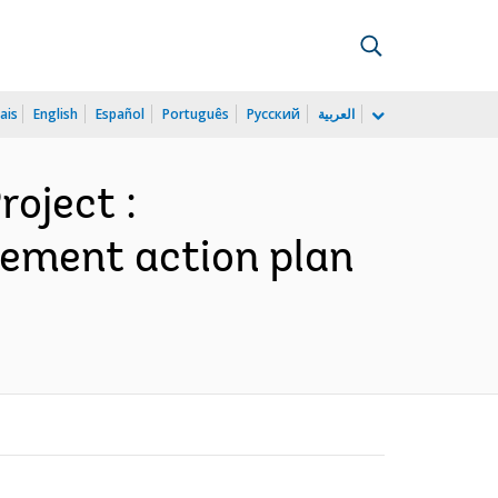
ais
English
Español
Português
Русский
العربية
oject :
tlement action plan