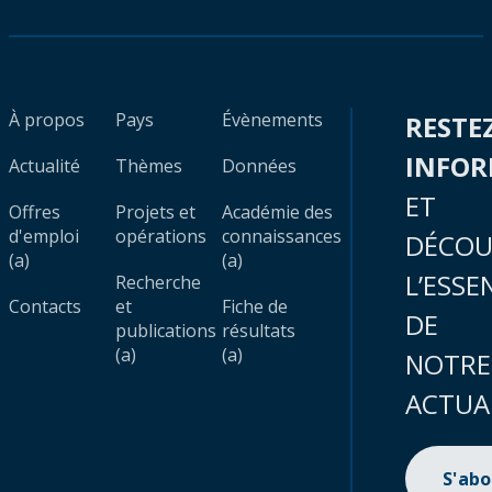
À propos
Pays
Évènements
RESTE
INFO
Actualité
Thèmes
Données
ET
Offres
Projets et
Académie des
d'emploi
opérations
connaissances
DÉCOU
(a)
(a)
L’ESSE
Recherche
Contacts
et
Fiche de
DE
publications
résultats
(a)
(a)
NOTRE
ACTUA
S'ab