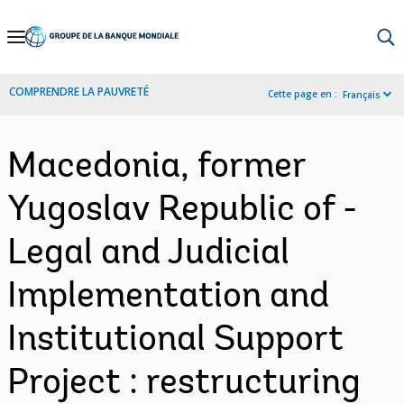
Skip
to
Main
COMPRENDRE LA PAUVRETÉ
Cette page en :
Français
Navigation
Macedonia, former
Yugoslav Republic of -
Legal and Judicial
Implementation and
Institutional Support
Project : restructuring