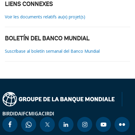
LIENS CONNEXES
Voir les documents relatifs au(x) projet(s)
BOLETÍN DEL BANCO MUNDIAL
Suscríbase al boletín semanal del Banco Mundial
BIRD
IDA
IFC
MIGA
CIRDI