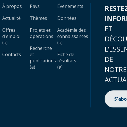
À propos
Pays
Évènements
RESTE
INFO
Actualité
Thèmes
Données
ET
Offres
Projets et
Académie des
d'emploi
opérations
connaissances
DÉCOU
(a)
(a)
L’ESSE
Recherche
Contacts
et
Fiche de
DE
publications
résultats
(a)
(a)
NOTRE
ACTUA
S'ab