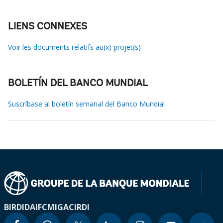
LIENS CONNEXES
Voir les documents relatifs au(x) projet(s)
BOLETÍN DEL BANCO MUNDIAL
Suscríbase al boletín semanal del Banco Mundial
BIRD
IDA
IFC
MIGA
CIRDI