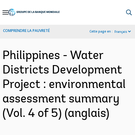
Skip
to
Main
COMPRENDRE LA PAUVRETÉ
Cette page en :
Français
Navigation
Philippines - Water
Districts Development
Project : environmental
assessment summary
(Vol. 4 of 5) (anglais)