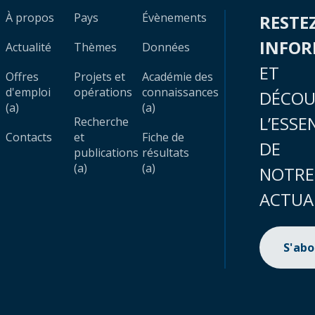
À propos
Pays
Évènements
RESTE
INFO
Actualité
Thèmes
Données
ET
Offres
Projets et
Académie des
d'emploi
opérations
connaissances
DÉCOU
(a)
(a)
L’ESSE
Recherche
Contacts
et
Fiche de
DE
publications
résultats
(a)
(a)
NOTRE
ACTUA
S'ab