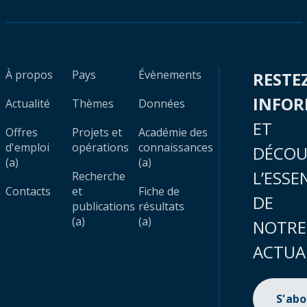
À propos
Pays
Évènements
RESTE
INFO
Actualité
Thèmes
Données
ET
Offres
Projets et
Académie des
d'emploi
opérations
connaissances
DÉCOU
(a)
(a)
L’ESSE
Recherche
Contacts
et
Fiche de
DE
publications
résultats
(a)
(a)
NOTRE
ACTUA
S'ab