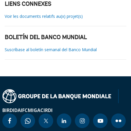
LIENS CONNEXES
Voir les documents relatifs au(x) projet(s)
BOLETÍN DEL BANCO MUNDIAL
Suscríbase al boletín semanal del Banco Mundial
BIRD
IDA
IFC
MIGA
CIRDI