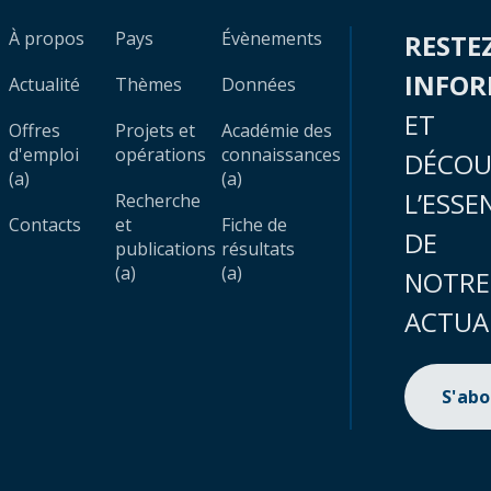
À propos
Pays
Évènements
RESTE
INFO
Actualité
Thèmes
Données
ET
Offres
Projets et
Académie des
d'emploi
opérations
connaissances
DÉCOU
(a)
(a)
L’ESSE
Recherche
Contacts
et
Fiche de
DE
publications
résultats
(a)
(a)
NOTRE
ACTUA
S'ab