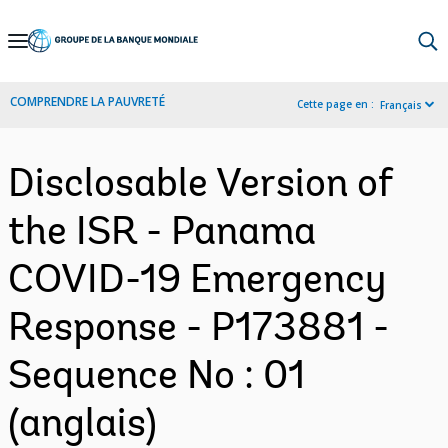
Skip
to
Main
COMPRENDRE LA PAUVRETÉ
Cette page en :
Français
Navigation
Disclosable Version of
the ISR - Panama
COVID-19 Emergency
Response - P173881 -
Sequence No : 01
(anglais)