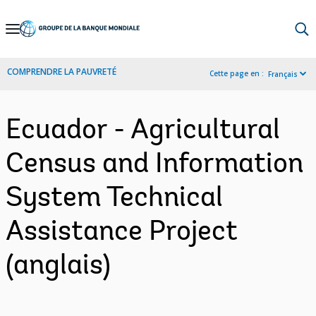
Skip
to
Main
COMPRENDRE LA PAUVRETÉ
Cette page en :
Français
Navigation
Ecuador - Agricultural
Census and Information
System Technical
Assistance Project
(anglais)