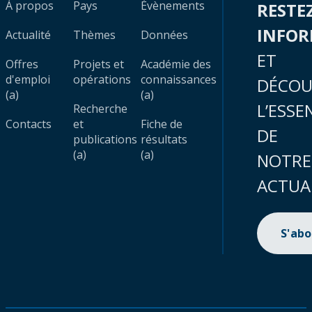
À propos
Pays
Évènements
RESTE
INFO
Actualité
Thèmes
Données
ET
Offres
Projets et
Académie des
d'emploi
opérations
connaissances
DÉCOU
(a)
(a)
L’ESSE
Recherche
Contacts
et
Fiche de
DE
publications
résultats
(a)
(a)
NOTRE
ACTUA
S'ab