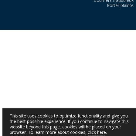
Courriers frauduleux
Porter plainte
This site uses cookies to optimize functionality and give you
the best possible experience. If you continue to navigate this
website beyond this page, cookies will be placed on your
browser. To learn more about cookies,
click here
.