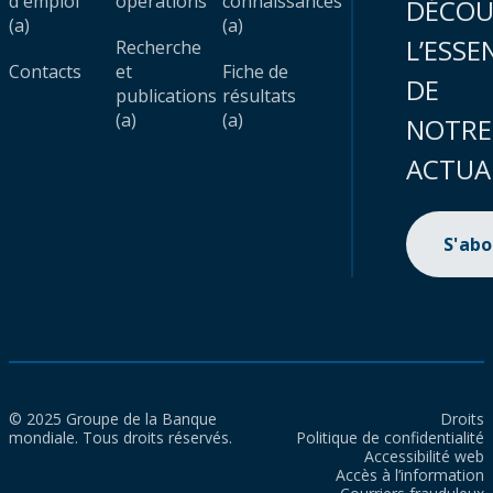
d'emploi
opérations
connaissances
DÉCOU
(a)
(a)
L’ESSE
Recherche
Contacts
et
Fiche de
DE
publications
résultats
(a)
(a)
NOTRE
ACTUA
S'ab
© 2025 Groupe de la Banque
Droits
mondiale. Tous droits réservés.
Politique de confidentialité
Accessibilité web
Accès à l’information