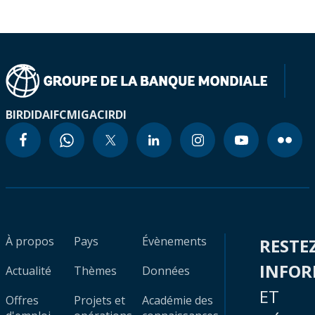
BIRD
IDA
IFC
MIGA
CIRDI
À propos
Pays
Évènements
RESTE
INFO
Actualité
Thèmes
Données
ET
Offres
Projets et
Académie des