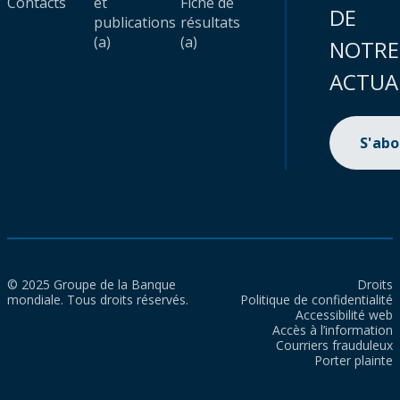
Contacts
et
Fiche de
DE
publications
résultats
(a)
(a)
NOTRE
ACTUA
S'ab
© 2025 Groupe de la Banque
Droits
mondiale. Tous droits réservés.
Politique de confidentialité
Accessibilité web
Accès à l’information
Courriers frauduleux
Porter plainte