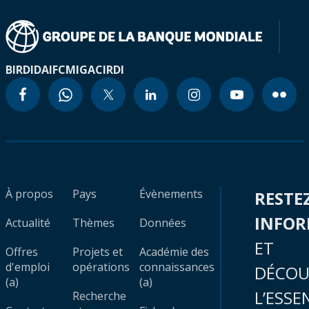
BIRD
IDA
IFC
MIGA
CIRDI
À propos
Pays
Évènements
RESTE
INFO
Actualité
Thèmes
Données
ET
Offres
Projets et
Académie des
d'emploi
opérations
connaissances
DÉCOU
(a)
(a)
L’ESSE
Recherche