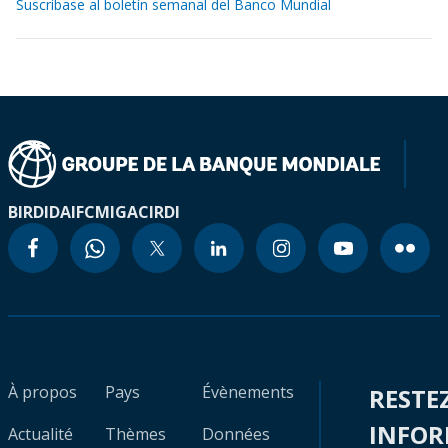
Suscríbase al boletín semanal del Banco Mundial
BIRD
IDA
IFC
MIGA
CIRDI
À propos
Pays
Évènements
RESTE
INFO
Actualité
Thèmes
Données