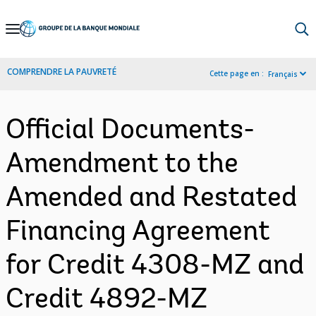
Skip
to
Main
COMPRENDRE LA PAUVRETÉ
Cette page en :
Français
Navigation
Official Documents-
Amendment to the
Amended and Restated
Financing Agreement
for Credit 4308-MZ and
Credit 4892-MZ