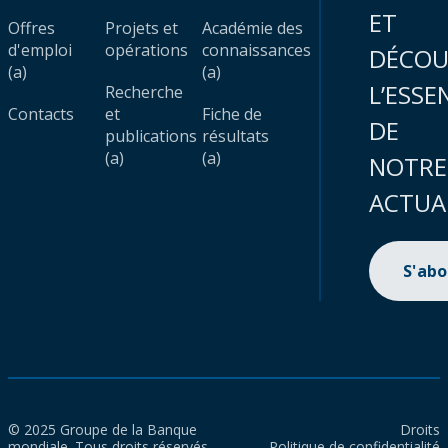
ET
Offres
Projets et
Académie des
d'emploi
opérations
connaissances
DÉCOU
(a)
(a)
L’ESSE
Recherche
Contacts
et
Fiche de
DE
publications
résultats
(a)
(a)
NOTRE
ACTUA
S'ab
© 2025 Groupe de la Banque
Droits
mondiale. Tous droits réservés.
Politique de confidentialité