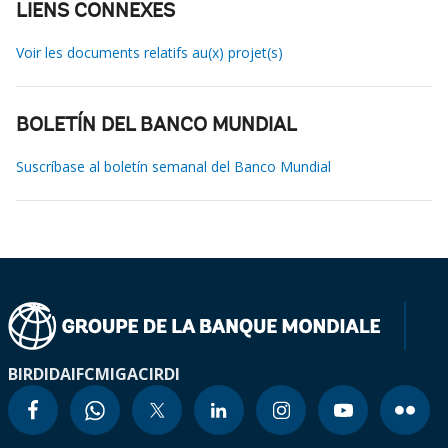
LIENS CONNEXES
Voir les documents relatifs au(x) projet(s)
BOLETÍN DEL BANCO MUNDIAL
Suscríbase al boletín semanal del Banco Mundial
BIRD
IDA
IFC
MIGA
CIRDI