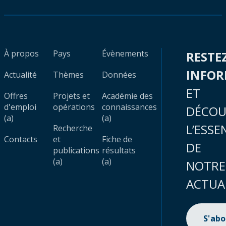
À propos
Pays
Évènements
RESTE
INFO
Actualité
Thèmes
Données
ET
Offres
Projets et
Académie des
d'emploi
opérations
connaissances
DÉCOU
(a)
(a)
L’ESSE
Recherche
Contacts
et
Fiche de
DE
publications
résultats
(a)
(a)
NOTRE
ACTUA
S'ab