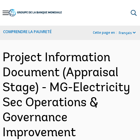
Skip
to
Main
COMPRENDRE LA PAUVRETÉ
Cette page en :
Français
Navigation
Project Information
Document (Appraisal
Stage) - MG-Electricity
Sec Operations &
Governance
Improvement