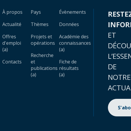
À propos
Pays
Évènements
RESTE
INFO
Actualité
Thèmes
Données
ET
Offres
Projets et
Académie des
d'emploi
opérations
connaissances
DÉCOU
(a)
(a)
L’ESSE
Recherche
Contacts
et
Fiche de
DE
publications
résultats
(a)
(a)
NOTRE
ACTUA
S'ab