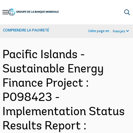
Skip
to
Main
COMPRENDRE LA PAUVRETÉ
Cette page en :
Français
Navigation
Pacific Islands -
Sustainable Energy
Finance Project :
P098423 -
Implementation Status
Results Report :