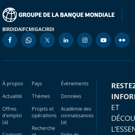
BIRD
IDA
IFC
MIGA
CIRDI
À propos
Pays
Évènements
RESTE
INFO
Actualité
Thèmes
Données
ET
Offres
Projets et
Académie des
d'emploi
opérations
connaissances
DÉCOU
(a)
(a)
L’ESSE
Recherche
Contacts
et
Fiche de