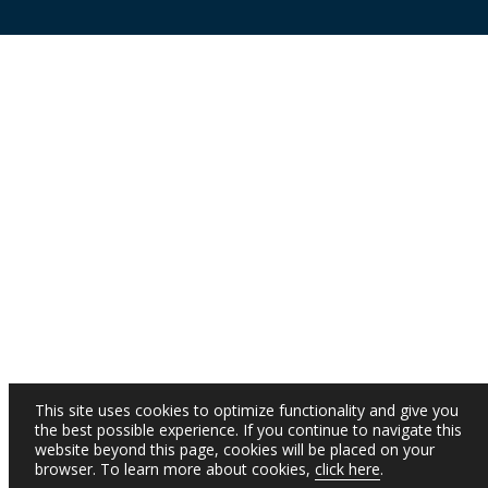
This site uses cookies to optimize functionality and give you
the best possible experience. If you continue to navigate this
website beyond this page, cookies will be placed on your
browser. To learn more about cookies,
click here
.