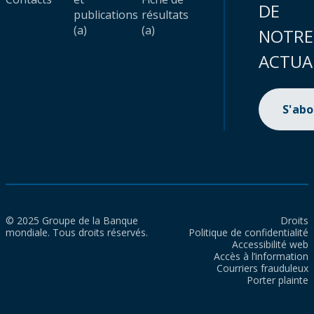
DE
publications
résultats
(a)
(a)
NOTRE
ACTUA
S'ab
© 2025 Groupe de la Banque
Droits
mondiale. Tous droits réservés.
Politique de confidentialité
Accessibilité web
Accès à l’information
Courriers frauduleux
Porter plainte