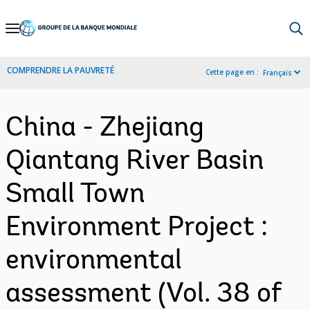
Skip
to
Main
COMPRENDRE LA PAUVRETÉ
Cette page en :
Français
Navigation
China - Zhejiang
Qiantang River Basin
Small Town
Environment Project :
environmental
assessment (Vol. 38 of