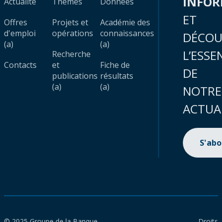
INFO
Actualité
Thèmes
Données
ET
Offres
Projets et
Académie des
d'emploi
opérations
connaissances
DÉCOU
(a)
(a)
L’ESSE
Recherche
Contacts
et
Fiche de
DE
publications
résultats
(a)
(a)
NOTRE
ACTUA
S'ab
© 2025 Groupe de la Banque
Droits