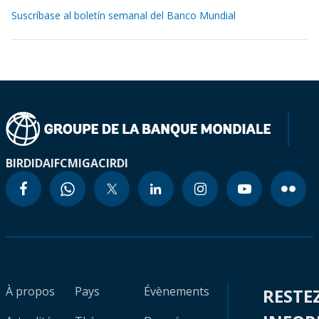
Suscríbase al boletín semanal del Banco Mundial
BIRD
IDA
IFC
MIGA
CIRDI
À propos
Pays
Évènements
RESTE