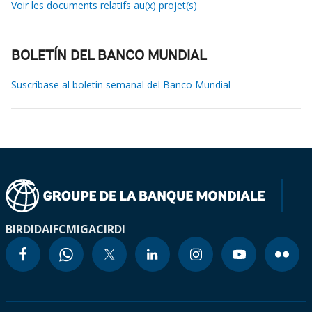
Voir les documents relatifs au(x) projet(s)
BOLETÍN DEL BANCO MUNDIAL
Suscríbase al boletín semanal del Banco Mundial
BIRD
IDA
IFC
MIGA
CIRDI