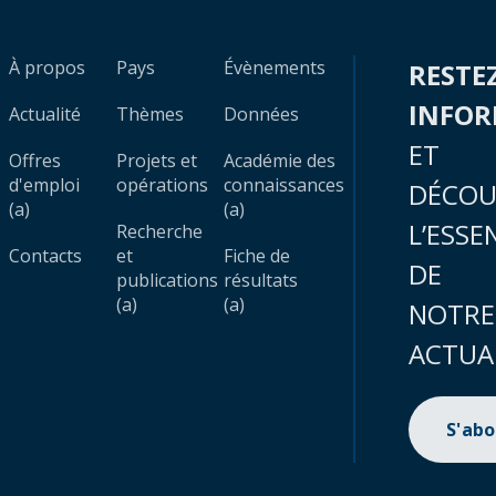
À propos
Pays
Évènements
RESTE
INFO
Actualité
Thèmes
Données
ET
Offres
Projets et
Académie des
d'emploi
opérations
connaissances
DÉCOU
(a)
(a)
L’ESSE
Recherche
Contacts
et
Fiche de
DE
publications
résultats
(a)
(a)
NOTRE
ACTUA
S'ab