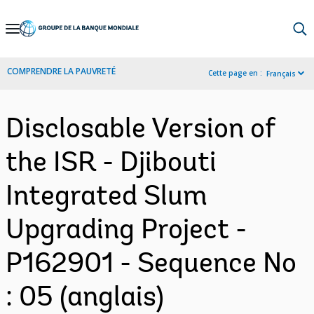
Skip
to
Main
COMPRENDRE LA PAUVRETÉ
Cette page en :
Français
Navigation
Disclosable Version of
the ISR - Djibouti
Integrated Slum
Upgrading Project -
P162901 - Sequence No
: 05 (anglais)