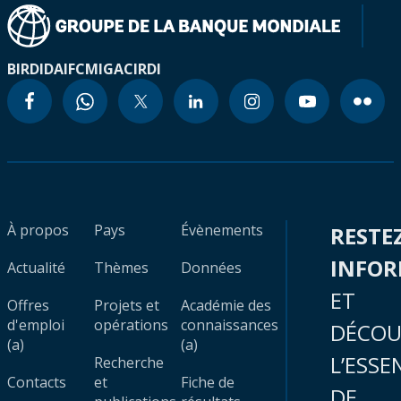
BIRD
IDA
IFC
MIGA
CIRDI
À propos
Pays
Évènements
RESTE
INFO
Actualité
Thèmes
Données
ET
Offres
Projets et
Académie des
d'emploi
opérations
connaissances
DÉCOU
(a)
(a)
L’ESSE
Recherche
Contacts
et
Fiche de
DE