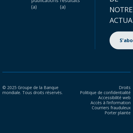
publications
résultats
(a)
(a)
NOTRE
ACTUA
S'ab
© 2025 Groupe de la Banque
Droits
mondiale. Tous droits réservés.
Politique de confidentialité
Accessibilité web
Accès à l’information
Courriers frauduleux
Porter plainte