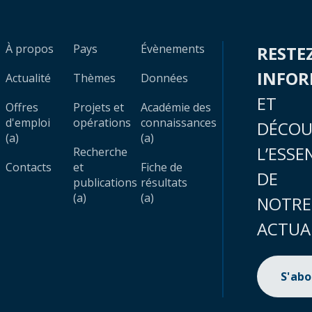
À propos
Pays
Évènements
RESTE
INFO
Actualité
Thèmes
Données
ET
Offres
Projets et
Académie des
d'emploi
opérations
connaissances
DÉCOU
(a)
(a)
L’ESSE
Recherche
Contacts
et
Fiche de
DE
publications
résultats
(a)
(a)
NOTRE
ACTUA
S'ab