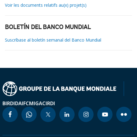
Voir les documents relatifs au(x) projet(s)
BOLETÍN DEL BANCO MUNDIAL
Suscríbase al boletín semanal del Banco Mundial
BIRD
IDA
IFC
MIGA
CIRDI