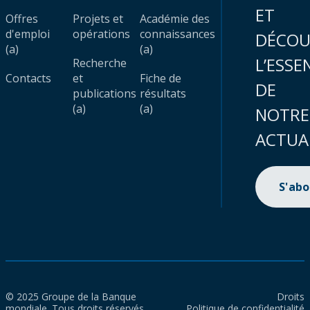
ET
Offres
Projets et
Académie des
d'emploi
opérations
connaissances
DÉCOU
(a)
(a)
L’ESSE
Recherche
Contacts
et
Fiche de
DE
publications
résultats
(a)
(a)
NOTRE
ACTUA
S'ab
© 2025 Groupe de la Banque
Droits
mondiale. Tous droits réservés.
Politique de confidentialité