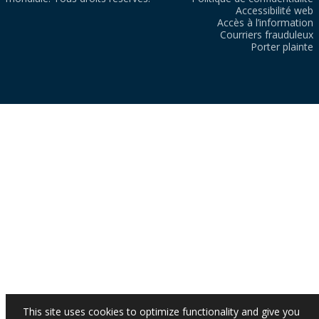
Accessibilité web
Accès à l’information
Courriers frauduleux
Porter plainte
This site uses cookies to optimize functionality and give you