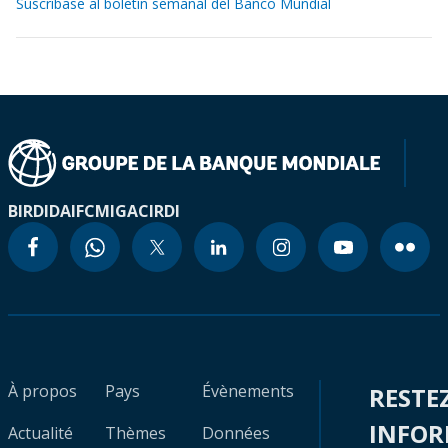
Suscríbase al boletín semanal del Banco Mundial
BIRD
IDA
IFC
MIGA
CIRDI
À propos
Pays
Évènements
RESTE
INFO
Actualité
Thèmes
Données