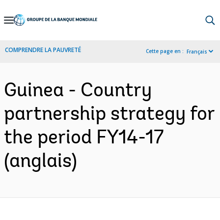
Skip
to
Main
COMPRENDRE LA PAUVRETÉ
Cette page en :
Français
Navigation
Guinea - Country
partnership strategy for
the period FY14-17
(anglais)