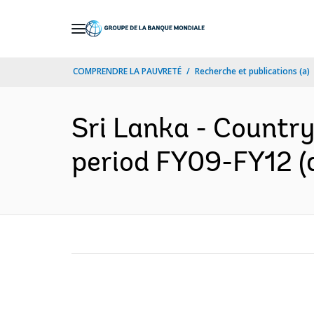
Skip
to
Main
COMPRENDRE LA PAUVRETÉ
Recherche et publications (a)
Navigation
Sri Lanka - Country
period FY09-FY12 (a