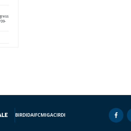
gress
Y09-
BIRD
IDA
IFC
MIGA
CIRDI