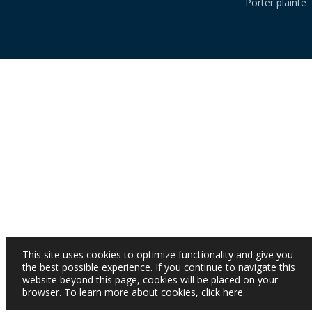
Porter plainte
This site uses cookies to optimize functionality and give you
the best possible experience. If you continue to navigate this
website beyond this page, cookies will be placed on your
browser. To learn more about cookies,
click here
.