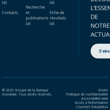
(a)
(a)
L’ESSE
Recherche
Contacts
et
Fiche de
DE
publications
résultats
(a)
(a)
NOTRE
ACTUA
S'ab
© 2025 Groupe de la Banque
Droits
mondiale. Tous droits réservés.
Politique de confidentialité
Accessibilité web
Accès à l’information
Courriers frauduleux