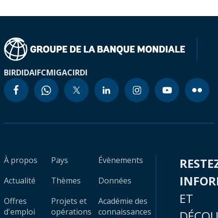
BIRD
IDA
IFC
MIGA
CIRDI
À propos
Pays
Évènements
RESTE
INFO
Actualité
Thèmes
Données
ET
Offres
Projets et
Académie des
d'emploi
opérations
connaissances
DÉCOU