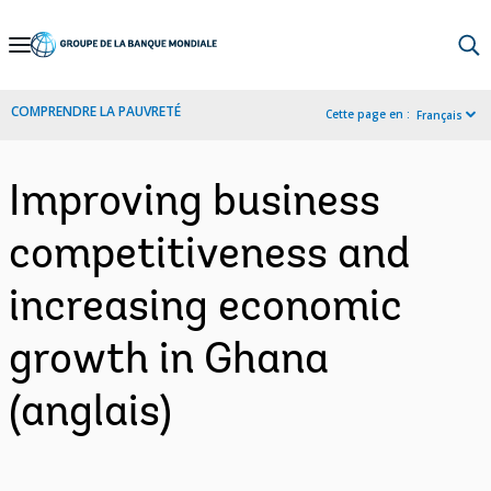
Skip
to
Main
COMPRENDRE LA PAUVRETÉ
Cette page en :
Français
Navigation
Improving business
competitiveness and
increasing economic
growth in Ghana
(anglais)