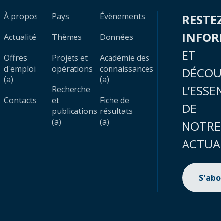
À propos
Pays
Évènements
RESTE
INFO
Actualité
Thèmes
Données
ET
Offres
Projets et
Académie des
d'emploi
opérations
connaissances
DÉCOU
(a)
(a)
L’ESSE
Recherche
Contacts
et
Fiche de
DE
publications
résultats
(a)
(a)
NOTRE
ACTUA
S'ab